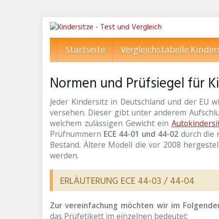
Skip
to
main
Startseite
Vergleichstabelle Kinder
content
Normen und Prüfsiegel für K
Jeder Kindersitz in Deutschland und der EU w
versehen. Dieser gibt unter anderem Aufschlus
welchem zulässigen Gewicht ein
Autokindersi
Prüfnummern
ECE 44-01 und 44-02
durch die
Bestand. Ältere Modell die vor 2008 hergest
werden.
ERLÄUTERUNG ECE 44-03 / 44-04
Zur vereinfachung möchten wir im Folgende
das Prüfetikett im einzelnen bedeutet: