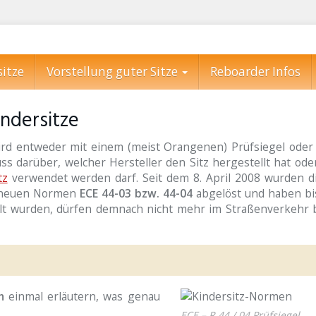
sitze
Vorstellung guter Sitze
Reboarder Infos
indersitze
ird entweder mit einem (meist Orangenen) Prüfsiegel oder 
s darüber, welcher Hersteller den Sitz hergestellt hat ode
tz
verwendet werden darf. Seit dem 8. April 2008 wurden di
 neuen Normen
ECE 44-03 bzw. 44-04
abgelöst und haben bi
ellt wurden, dürfen demnach nicht mehr im Straßenverkehr 
n
einmal erläutern, was genau
ECE – R 44 / 04 Prüfsiegel