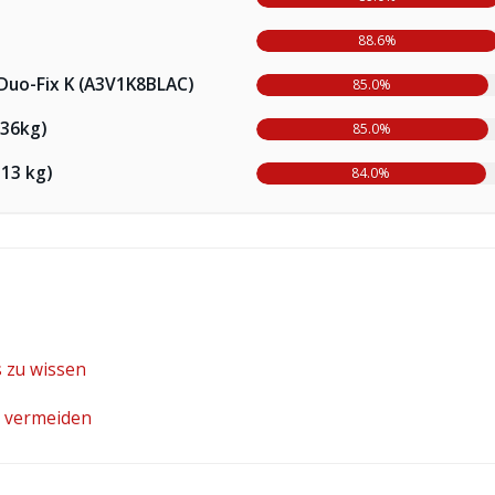
88.6%
Duo-Fix K (A3V1K8BLAC)
85.0%
-36kg)
85.0%
-13 kg)
84.0%
s zu wissen
n vermeiden