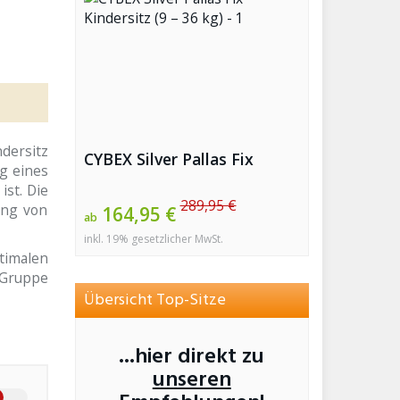
dersitz
CYBEX Silver Pallas Fix
ng eines
ist. Die
289,95 €
ung von
164,95 €
ab
inkl. 19% gesetzlicher MwSt.
ptimalen
z-Gruppe
Übersicht Top-Sitze
...hier direkt zu
unseren