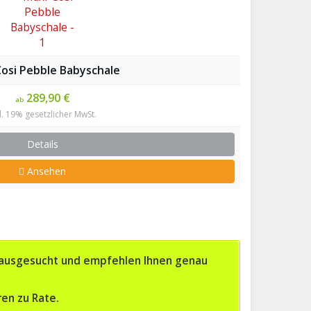
osi Pebble Babyschale
289,90 €
ab
l. 19% gesetzlicher MwSt.
Details
Ansehen
herausgesucht und empfehlen Ihnen genau
en zu Rate.