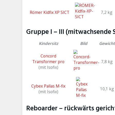
Römer Kidfix XP SICT
7,2 kg
Gruppe I – III (mitwachsende S
Kindersitz
Bild
Gewicht
Concord
Transformer pro
7,8 kg
(mit Isofix)
Cybex Pallas M-fix
10,1 kg
(mit Isofix)
Reboarder – rückwärts gericht