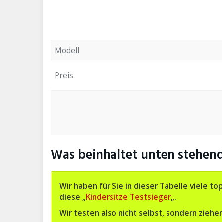
Modell
Preis
Was beinhaltet unten stehend
Wir haben für Sie in dieser Tabelle viele
diese „
Kindersitze Testsieger
„.
Wir testen also nicht selbst, sondern zieh