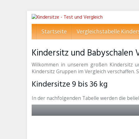
Skip
to
main
Startseite
Vergleichstabelle Kinder
content
Kindersitz und Babyschalen V
Wilkommen in unserem großen Kindersitz un
Kindersitz Gruppen im Vergleich verschaffen. So
Kindersitze 9 bis 36 kg
In der nachfolgenden Tabelle werden die beli