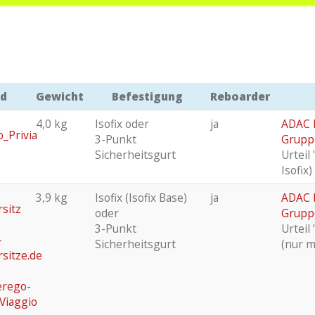
ld
Gewicht
Befestigung
Reboarder
4,0 kg
Isofix oder
ja
ADAC b
3-Punkt
Grupp
Sicherheitsgurt
Urteil
Isofix)
3,9 kg
Isofix (Isofix Base)
ja
ADAC b
oder
Grupp
3-Punkt
Urteil
Sicherheitsgurt
(nur mi