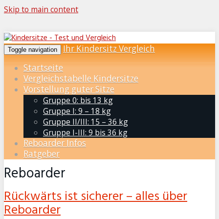
Skip to main content
Ihr Kindersitz Vergleich
Toggle navigation
Startseite
Vergleichstabelle Kindersitze
Vorstellung guter Sitze
Gruppe 0: bis 13 kg
Gruppe I: 9 – 18 kg
Gruppe II/III: 15 – 36 kg
Gruppe I-III: 9 bis 36 kg
Reboarder Infos
Ratgeber
Reboarder
Rückwärts ist sicherer – alles über
Reboarder