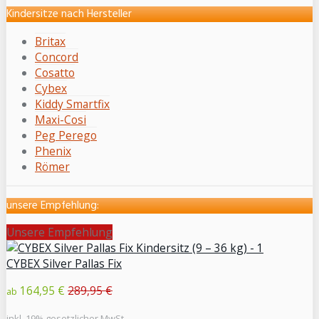
Kindersitze nach Hersteller
Britax
Concord
Cosatto
Cybex
Kiddy Smartfix
Maxi-Cosi
Peg Perego
Phenix
Römer
unsere Empfehlung:
Unsere Empfehlung
CYBEX Silver Pallas Fix
164,95 €
289,95 €
ab
inkl. 19% gesetzlicher MwSt.