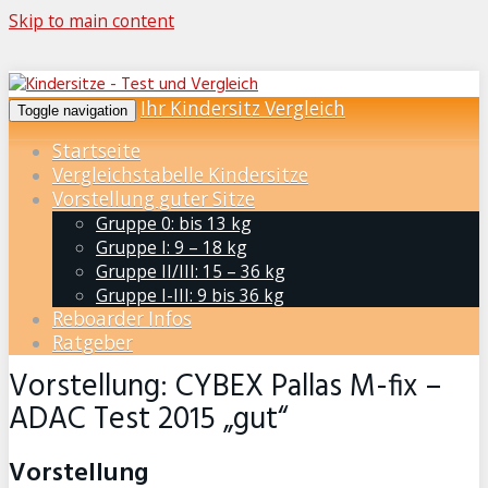
Skip to main content
Ihr Kindersitz Vergleich
Toggle navigation
Startseite
Vergleichstabelle Kindersitze
Vorstellung guter Sitze
Gruppe 0: bis 13 kg
Gruppe I: 9 – 18 kg
Gruppe II/III: 15 – 36 kg
Gruppe I-III: 9 bis 36 kg
Reboarder Infos
Ratgeber
Vorstellung: CYBEX Pallas M-fix –
ADAC Test 2015 „gut“
Vorstellung