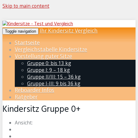
Skip to main content
Ihr Kindersitz Vergleich
Toggle navigation
Startseite
Vergleichstabelle Kindersitze
Vorstellung guter Sitze
Gruppe 0: bis 13 kg
Gruppe I: 9 – 18 kg
Gruppe II/III: 15 – 36 kg
Gruppe I-III: 9 bis 36 kg
Reboarder Infos
Ratgeber
Kindersitz Gruppe 0+
Ansicht: