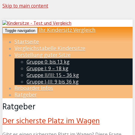
Skip to main content
Ihr Kindersitz Vergleich
Toggle navigation
Startseite
Vergleichstabelle Kindersitze
Vorstellung guter Sitze
Gruppe 0: bis 13 kg
Gruppe I: 9 – 18 kg
Gruppe II/III: 15 – 36 kg
Gruppe I-III: 9 bis 36 kg
Reboarder Infos
Ratgeber
Ratgeber
Der sicherste Platz im Wagen
Gibt es einen sichersten Platz im Wagen? Diese Frage