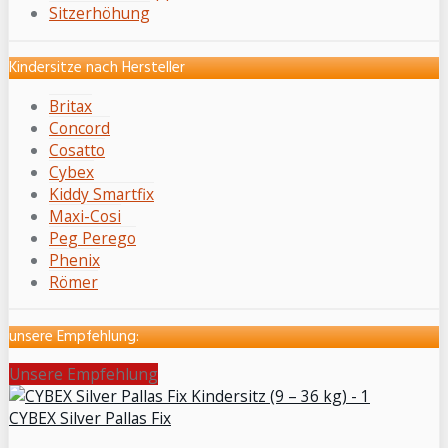
Sitzerhöhung
Kindersitze nach Hersteller
Britax
Concord
Cosatto
Cybex
Kiddy Smartfix
Maxi-Cosi
Peg Perego
Phenix
Römer
unsere Empfehlung:
Unsere Empfehlung
CYBEX Silver Pallas Fix