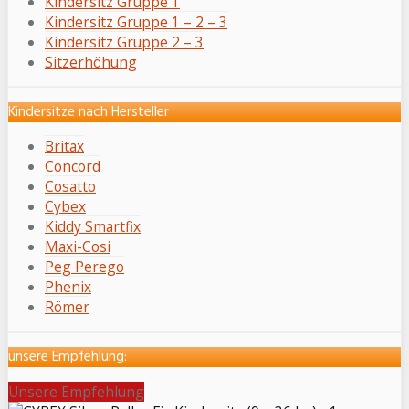
Kindersitz Gruppe 1
Kindersitz Gruppe 1 – 2 – 3
Kindersitz Gruppe 2 – 3
Sitzerhöhung
Kindersitze nach Hersteller
Britax
Concord
Cosatto
Cybex
Kiddy Smartfix
Maxi-Cosi
Peg Perego
Phenix
Römer
unsere Empfehlung:
Unsere Empfehlung