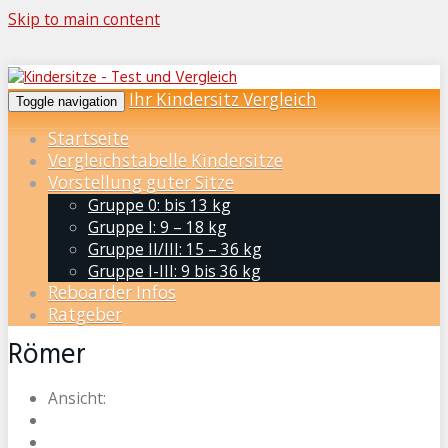
Skip to main content
Ihr Kindersitz Vergleich
Toggle navigation
Startseite
Vergleichstabelle Kindersitze
Vorstellung guter Sitze
Gruppe 0: bis 13 kg
Gruppe I: 9 – 18 kg
Gruppe II/III: 15 – 36 kg
Gruppe I-III: 9 bis 36 kg
Reboarder Infos
Ratgeber
Römer
Ansicht: